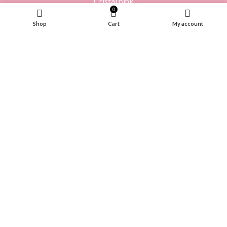
Cristal pink
0
Shop
Cart
My account
INFORMACIÓN
Contácto
Donde comprar
Políticas de cambios y devoluciones
Cuidado del producto
Políticas de Privacidad y Protección de Datos
PAGOS SEGUROS
Copyright © 2022. Todos los derechos reservados