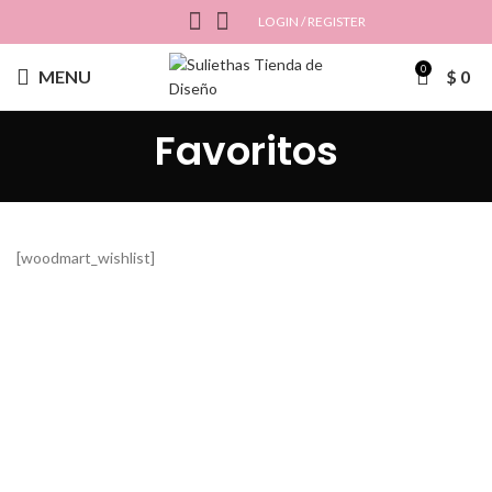
LOGIN / REGISTER
0
MENU
$
0
Favoritos
[woodmart_wishlist]