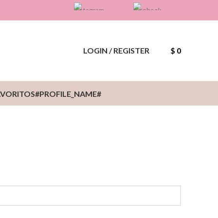
.
.
LOGIN / REGISTER
$
0
AVORITOS
#PROFILE_NAME#