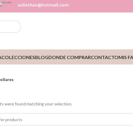
suliethas@hotmail.com
A
COLECCIONES
BLOG
DONDE COMPRAR
CONTACTO
MIS F
ollares
s were found matching your selection.