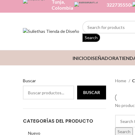
Tunja,
3227355504
Colombia
Search
INICIO
DISEÑADORA
TIEND
Buscar
Home
C
BUSCAR
No product
CATEGORÍAS DEL PRODUCTO
Search
Nuevo