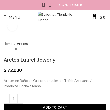
LOGIN / REGISTER
0
MENU
$
0
Click to enlarge
Home
Aretes
Aretes Laurel Jewerly
$
72.000
Aretes en Baño de Oro con detalles de Tejido Artesanal /
Producto Hecho a Mano .
ADD TO CART