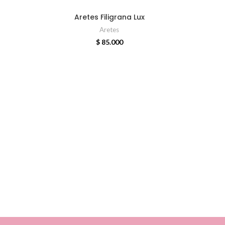
ADD TO CART
Aretes Filigrana Lux
Aretes
$
85.000