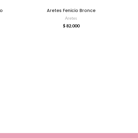
ADD TO CART
no
Aretes Fenicio Bronce
Aretes
$
82.000