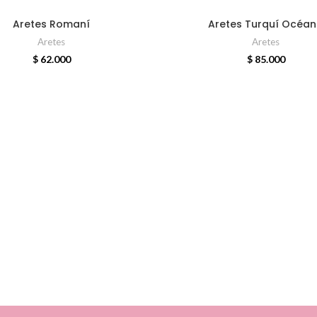
ADD TO CART
ADD TO CART
Aretes Romaní
Aretes Turquí Océa
Aretes
Aretes
$
62.000
$
85.000