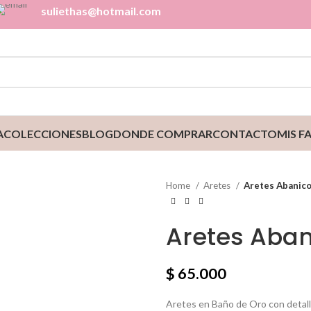
suliethas@hotmail.com
A
COLECCIONES
BLOG
DONDE COMPRAR
CONTACTO
MIS F
Home
Aretes
Aretes Abanico
Aretes Aban
$
65.000
Aretes en Baño de Oro con detall