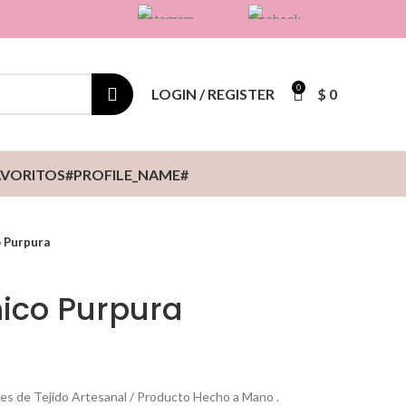
.
.
0
LOGIN / REGISTER
$
0
AVORITOS
#PROFILE_NAME#
 Purpura
ico Purpura
es de Tejido Artesanal / Producto Hecho a Mano .