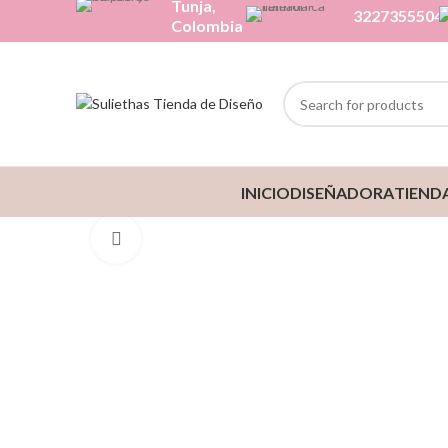
Tunja,
3227355504
Colombia
INICIO
DISEÑADORA
TIEND
Click to enlarge