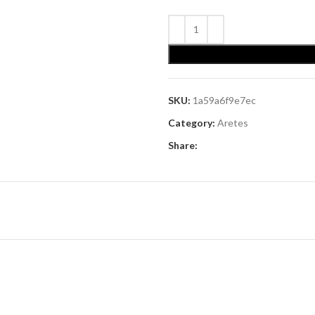
SKU:
1a59a6f9e7ec
Category:
Aretes
Share: