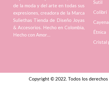
Sutil
de la moda y del arte en todas sus
Colibrí
expresiones, creadora de la Marca
Suliethas Tienda de Diseño Joyas
Cayena
& Accesorios. Hecho en Colombia,
Étnica
Hecho con Amor…
Cristal 
Copyright © 2022. Todos los derechos